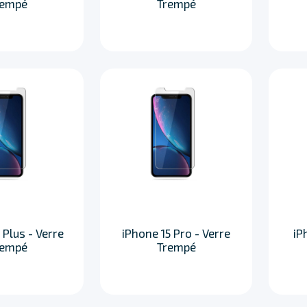
rempé
Trempé
 Plus - Verre
iPhone 15 Pro - Verre
iP
rempé
Trempé