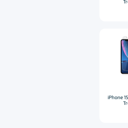
T
iPhone 15
T