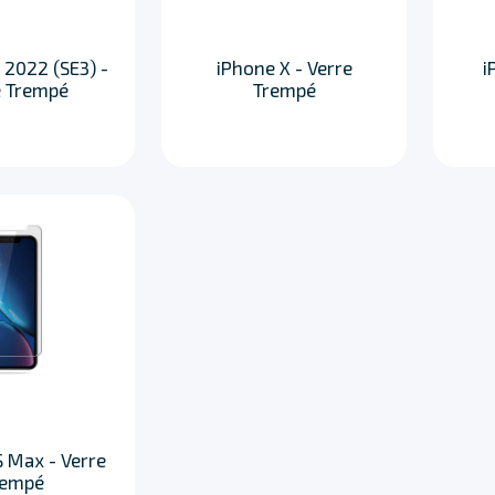
 2022 (SE3) -
iPhone X - Verre
i
e Trempé
Trempé
 Max - Verre
rempé