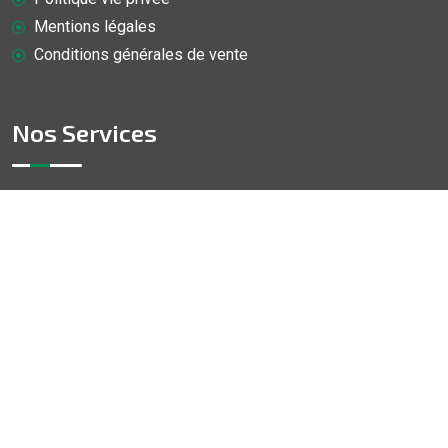
Mentions légales
Conditions générales de vente
Nos Services
Démonstration de réparation de Tablette (la Pomme)
Démonstration de réparation de smartphone Android
Démonstration de réparation d'iOS (La pomme)
Démonstration de réparation d'Android (Gamme S)
© Copyright
2026
Doc-Mobile
Tous droits réservés.
Entreprise indépendante non affiliée aux marques mentionnées.