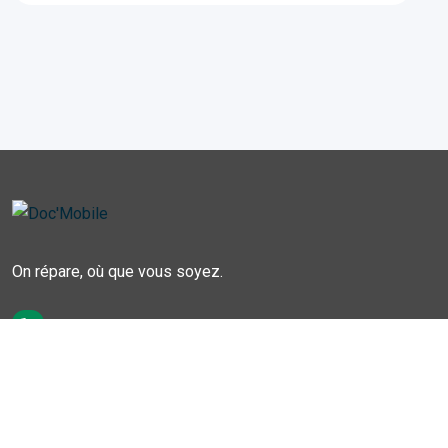
On répare, où que vous soyez.
06 18 44 64 42
5 Chemin de la peyrade, 81400 Blaye-les-mines,
France
contact@doc-mobile.fr