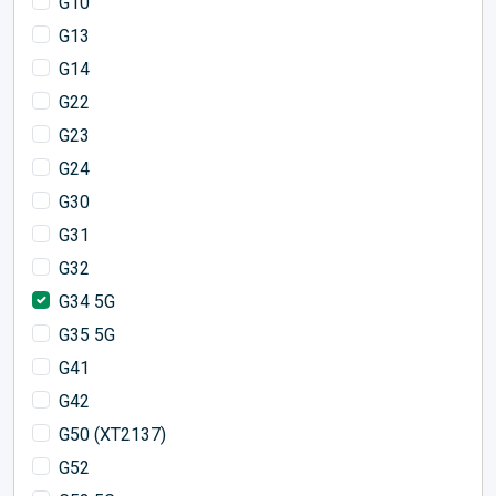
G10
G13
G14
G22
G23
G24
G30
G31
G32
G34 5G
G35 5G
G41
G42
G50 (XT2137)
G52