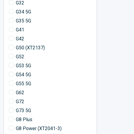
G32
G34 5G
G35 5G
G41
G42
G50 (XT2137)
G52
G53 5G
G54 5G
G55 5G
G62
G72
G73 5G
G8 Plus
G8 Power (XT2041-3)