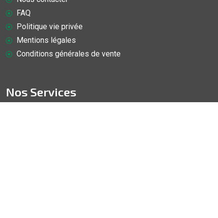
FAQ
Politique vie privée
Mentions légales
Conditions générales de vente
Nos Services
Démonstration de réparation de Tablette (la Pomme)
Démonstration de réparation de smartphone Android
Démonstration de réparation d'iOS (La pomme)
Démonstration de réparation d'Android (Gamme S)