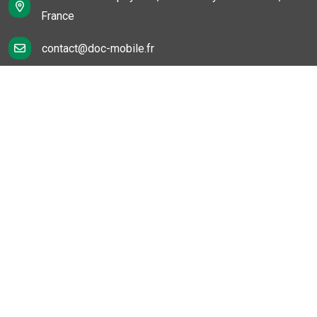
France
contact@doc-mobile.fr
Liens rapides
Notre société
Nous contacter
FAQ
Politique vie privée
Mentions légales
Conditions générales de vente
Nos Services