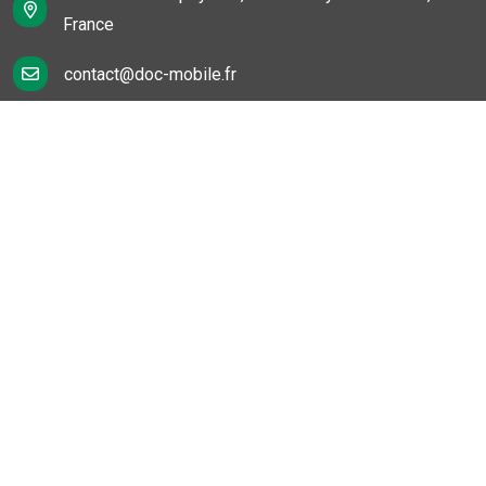
France
contact@doc-mobile.fr
Liens rapides
Notre société
Nous contacter
FAQ
Politique vie privée
Mentions légales
Conditions générales de vente
Nos Services