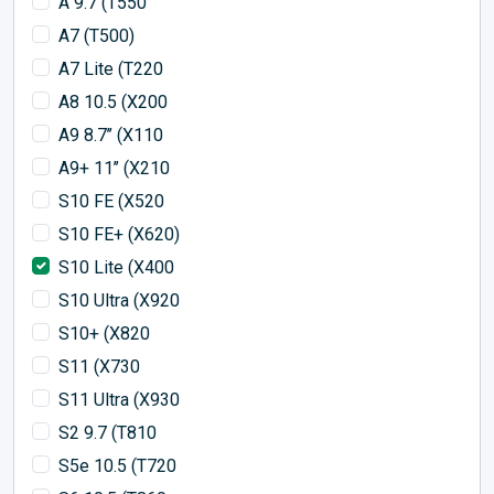
A 9.7 (T550
A7 (T500)
A7 Lite (T220
A8 10.5 (X200
A9 8.7’’ (X110
A9+ 11’’ (X210
S10 FE (X520
S10 FE+ (X620)
S10 Lite (X400
S10 Ultra (X920
S10+ (X820
S11 (X730
S11 Ultra (X930
S2 9.7 (T810
S5e 10.5 (T720