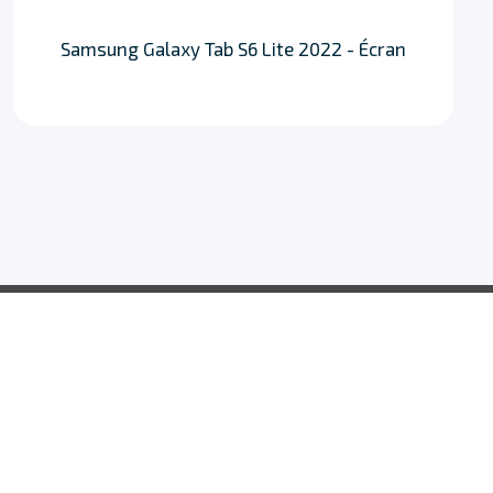
Samsung Galaxy Tab S6 Lite 2022 - Écran
On répare, où que vous soyez.
06 18 44 64 42